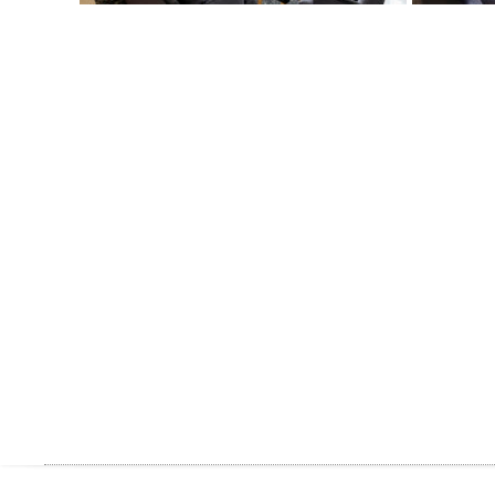
投
稿
の
ペ
ー
ジ
送
り