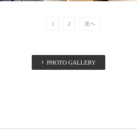
1
2
次へ
PHOTO GALLERY