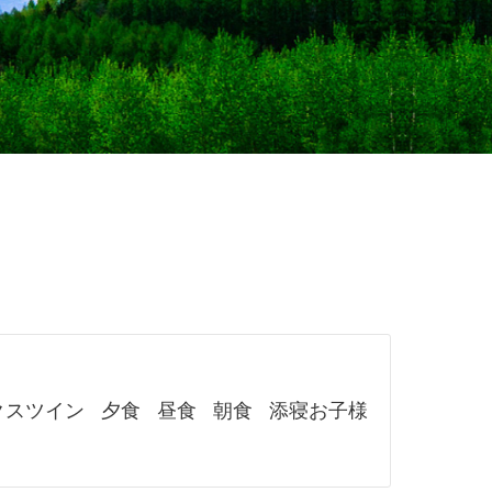
クスツイン
夕食
昼食
朝食
添寝お子様