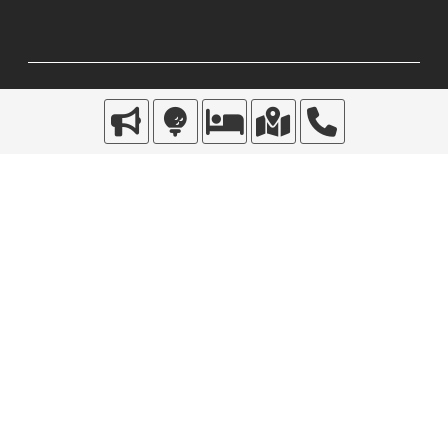
宿泊予約について
サイトポリシー
個人情報保護方針
カスタマーハラスメント基本方針
お問い合わせ
富良野リゾートオリカ
Hotel :
0167-44-3000
https://furano-orika.com
オリカゴルフ倶楽部
Golf :