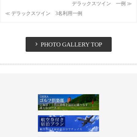
投
デラックスツイン 一例 ≫
≪ デラックスツイン 3名利用一例
稿
ナ
PHOTO GALLERY TOP
ビ
ゲ
ー
シ
ョ
ン