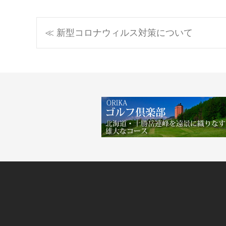
投
≪ 新型コロナウィルス対策について
稿
ナ
ビ
ゲ
ー
シ
ョ