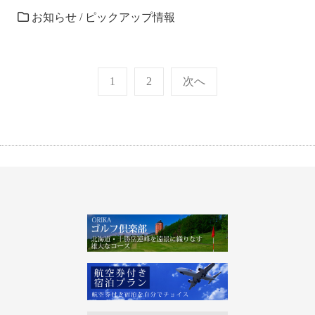
お知らせ
/
ピックアップ情報
投
1
2
次へ
稿
の
ペ
ー
ジ
送